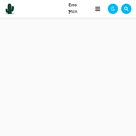
Erro
❓
N/A