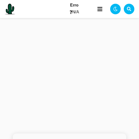
Erro
❓
N/A