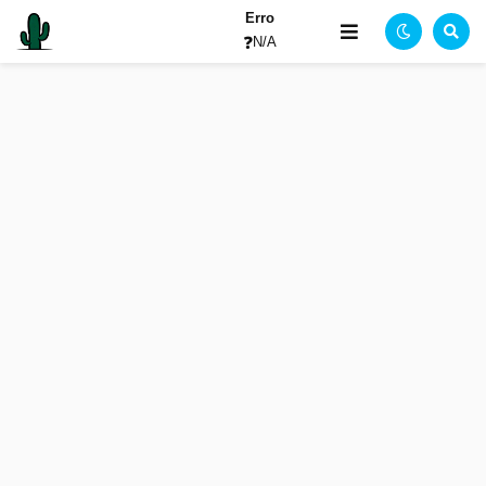
Erro
❓
N/A