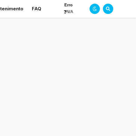
Erro
etenimento
FAQ
❓
N/A