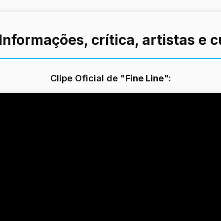
 Informações, crítica, artistas e 
Clipe Oficial de "
Fine Line
":