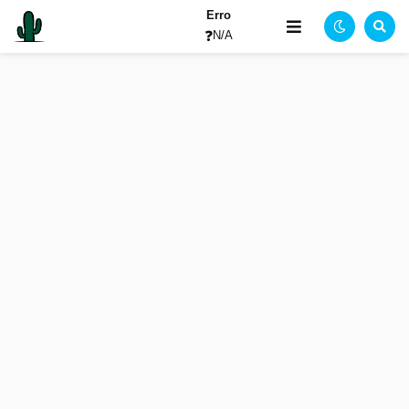
Erro
❓
N/A