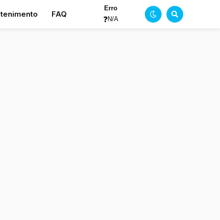
Erro
etenimento
FAQ
❓
N/A