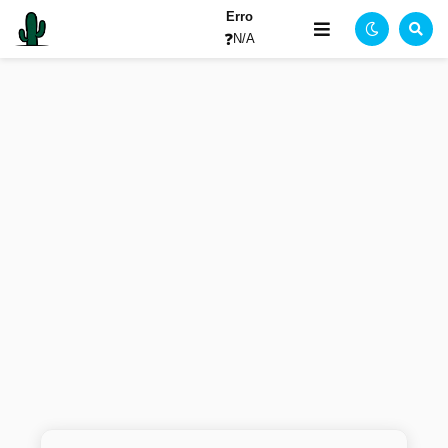
Erro
❓
N/A