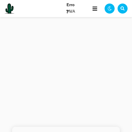
Erro
❓
N/A